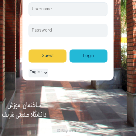
Guest
Login
© Skyroom™